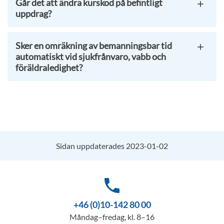
Går det att ändra kurskod på befintligt
uppdrag?
Sker en omräkning av bemanningsbar tid
automatiskt vid sjukfrånvaro, vabb och
föräldraledighet?
Sidan uppdaterades 2023-01-02
phone
+46 (0)10-142 80 00
Måndag–fredag, kl. 8–16