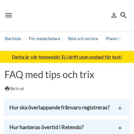
menu
search
person_outline
Meny
Logga in
Sök
Startsida
För medarbetare
Stöd och service
Planering och 
Sök
Detta är vår testwebb! Ej i drift utan endast för test!
Andra söktjänster
Detta är vår testmiljö - endast testdata
FAQ med tips och trix
print
Skriv ut
Hur ska överlappande frånvaro registreras?
Hur hanteras övertid i Retendo?