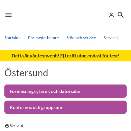
menu
search
person_outline
Meny
Logga in
Sök
Startsida
För medarbetare
Stöd och service
Servicetjänster
Sök
Detta är vår testwebb! Ej i drift utan endast för test!
Andra söktjänster
Detta är vår testmiljö - endast testdata
Östersund
Föreläsnings-, läro-, och datorsalar
Konferens och grupprum
print
Skriv ut