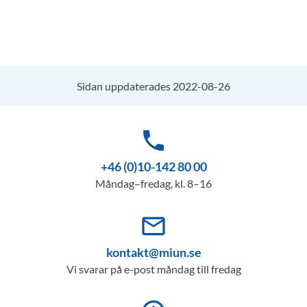
Sidan uppdaterades 2022-08-26
phone
+46 (0)10-142 80 00
Måndag–fredag, kl. 8–16
mail_outline
kontakt@miun.se
Vi svarar på e-post måndag till fredag