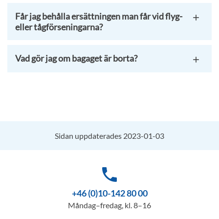
Får jag behålla ersättningen man får vid flyg-
eller tågförseningarna?
Vad gör jag om bagaget är borta?
Sidan uppdaterades 2023-01-03
phone
+46 (0)10-142 80 00
Måndag–fredag, kl. 8–16