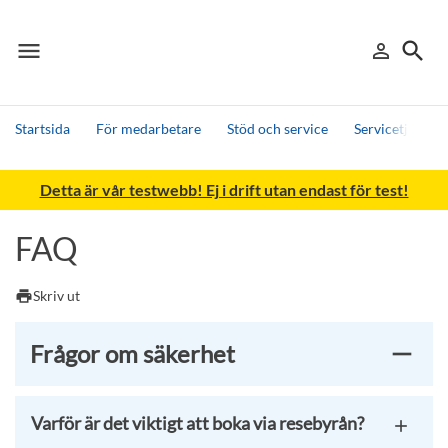
menu
search
person_outline
Meny
Logga in
Sök
Startsida
För medarbetare
Stöd och service
Servicetjänster
Sök
Detta är vår testwebb! Ej i drift utan endast för test!
Andra söktjänster
Detta är vår testmiljö - endast testdata
FAQ
print
Skriv ut
Frågor om säkerhet
Varför är det viktigt att boka via resebyrån?