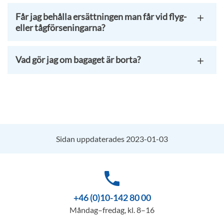
Får jag behålla ersättningen man får vid flyg-
eller tågförseningarna?
Vad gör jag om bagaget är borta?
Sidan uppdaterades 2023-01-03
phone
+46 (0)10-142 80 00
Måndag–fredag, kl. 8–16