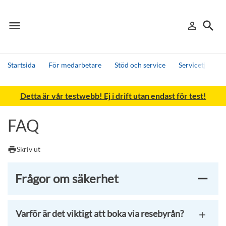
menu
search
person_outline
Meny
Logga in
Sök
Startsida
För medarbetare
Stöd och service
Servicetjänster
Sök
Detta är vår testwebb! Ej i drift utan endast för test!
Andra söktjänster
Detta är vår testmiljö - endast testdata
FAQ
print
Skriv ut
Frågor om säkerhet
Varför är det viktigt att boka via resebyrån?