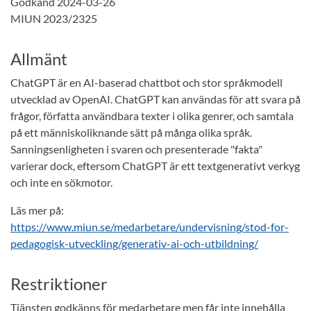
Godkänd 2024-03-26
MIUN 2023/2325
Allmänt
ChatGPT är en AI-baserad chattbot och stor språkmodell
utvecklad av OpenAI. ChatGPT kan användas för att svara på
frågor, författa användbara texter i olika genrer, och samtala
på ett människoliknande sätt på många olika språk.
Sanningsenligheten i svaren och presenterade "fakta"
varierar dock, eftersom ChatGPT är ett textgenerativt verkyg
och inte en sökmotor.
Läs mer på:
https://www.miun.se/medarbetare/undervisning/stod-for-
pedagogisk-utveckling/generativ-ai-och-utbildning/
Restriktioner
Tjänsten godkänns för medarbetare men får inte innehålla