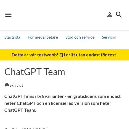
menu
search
person_outline
Meny
Logga in
Sök
Startsida
För medarbetare
Stöd och service
Servicetjänster
Sök
Detta är vår testwebb! Ej i drift utan endast för test!
Andra söktjänster
Detta är vår testmiljö - endast testdata
ChatGPT Team
print
Skriv ut
ChatGPT finns i två varianter - en gratislicens som endast
heter ChatGPT och en licensierad version som heter
ChatGPT Team.