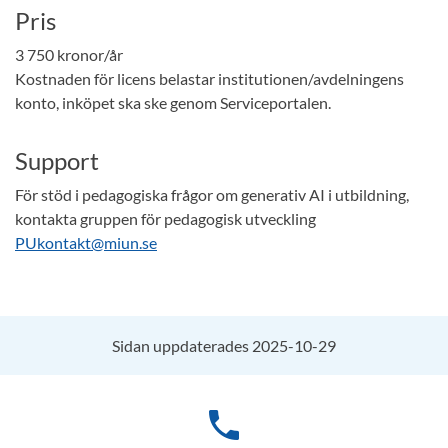
Pris
3 750 kronor/år
Kostnaden för licens belastar institutionen/avdelningens
konto, inköpet ska ske genom Serviceportalen.
Support
För stöd i pedagogiska frågor om generativ AI i utbildning,
kontakta gruppen för pedagogisk utveckling
PUkontakt@miun.se
Sidan uppdaterades 2025-10-29
phone