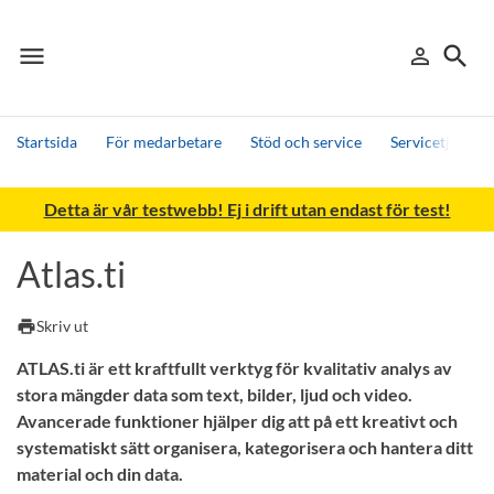
menu
search
person_outline
Meny
Logga in
Sök
Startsida
För medarbetare
Stöd och service
Servicetjänster
Sök
Detta är vår testwebb! Ej i drift utan endast för test!
Andra söktjänster
Detta är vår testmiljö - endast testdata
Atlas.ti
print
Skriv ut
ATLAS.ti är ett kraftfullt verktyg för kvalitativ analys av
stora mängder data som text, bilder, ljud och video.
Avancerade funktioner hjälper dig att på ett kreativt och
systematiskt sätt organisera, kategorisera och hantera ditt
material och din data.