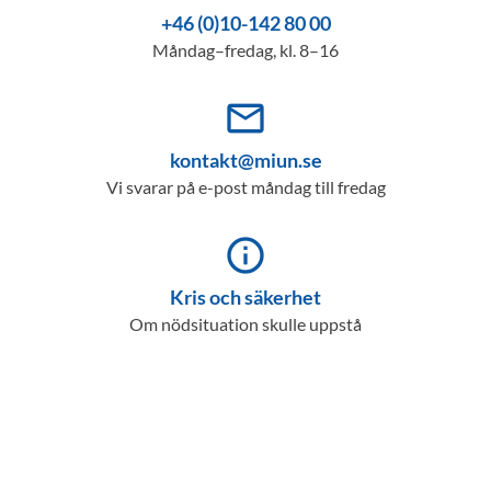
+46 (0)10-142 80 00
Måndag–fredag, kl. 8–16
mail_outline
kontakt@miun.se
Vi svarar på e-post måndag till fredag
info_outline
Kris och säkerhet
Om nödsituation skulle uppstå