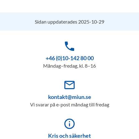
Sidan uppdaterades 2025-10-29
phone
+46 (0)10-142 80 00
Måndag–fredag, kl. 8–16
mail_outline
kontakt@miun.se
Vi svarar på e-post måndag till fredag
info_outline
Kris och säkerhet