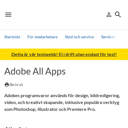
menu
search
person_outline
Meny
Logga in
Sök
Startsida
För medarbetare
Stöd och service
Servicetjänster
Sök
Detta är vår testwebb! Ej i drift utan endast för test!
Andra söktjänster
Detta är vår testmiljö - endast testdata
Adobe All Apps
print
Skriv ut
Adobes programvaror används för design, bildredigering,
video, och kreativt skapande, inklusive populära verktyg
som Photoshop, Illustrator och Premiere Pro.