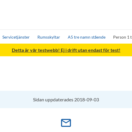
Servicetjänster
Rumsskyltar
A5 tre namn stående
Person 1 t
Detta är vår testwebb! Ej i drift utan endast för test!
Sidan uppdaterades 2018-09-03
mail_outline