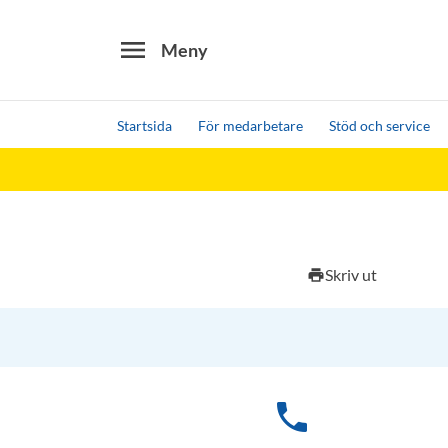
menu
Meny
Startsida
För medarbetare
Stöd och service
Sök
Andra söktjänster
Detta är vår testmiljö - endast testdata
Skriv ut
print
phone