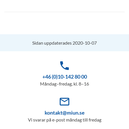
Sidan uppdaterades 2020-10-07
phone
+46 (0)10-142 80 00
Måndag–fredag, kl. 8–16
mail_outline
kontakt@miun.se
Vi svarar på e-post måndag till fredag