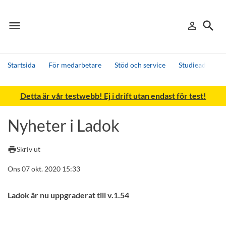
menu
search
person_outline
Meny
Logga in
Sök
Startsida
För medarbetare
Stöd och service
Studieadminist
Sök
Detta är vår testwebb! Ej i drift utan endast för test!
Andra söktjänster
Detta är vår testmiljö - endast testdata
Nyheter i Ladok
print
Skriv ut
Ons 07 okt. 2020 15:33
Ladok är nu uppgraderat till v.1.54