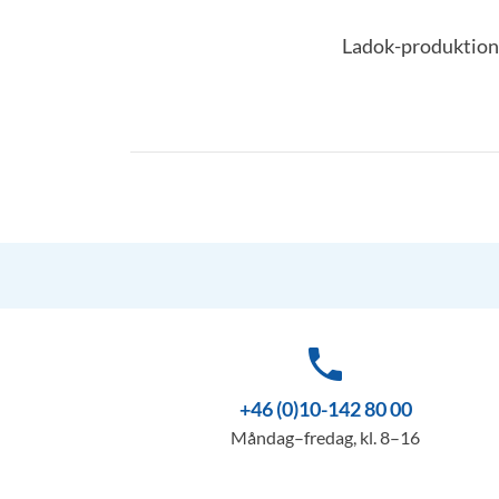
Ladok-produktions
phone
+46 (0)10-142 80 00
Måndag–fredag, kl. 8–16