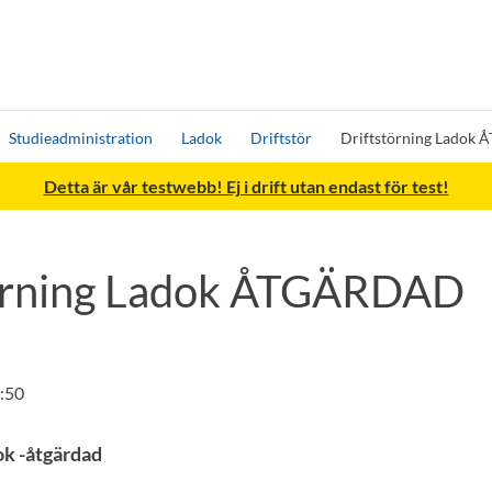
Studieadministration
Ladok
Driftstör
Driftstörning Ladok
Detta är vår testwebb! Ej i drift utan endast för test!
örning Ladok ÅTGÄRDAD
:50
ok -åtgärdad