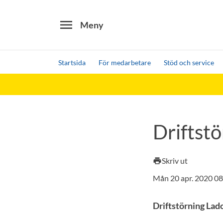
menu
Meny
Startsida
För medarbetare
Stöd och service
Sök
Andra söktjänster
Detta är vår testmiljö - endast testdata
Driftst
Skriv ut
print
Mån 20 apr. 2020 08
Driftstörning Lad