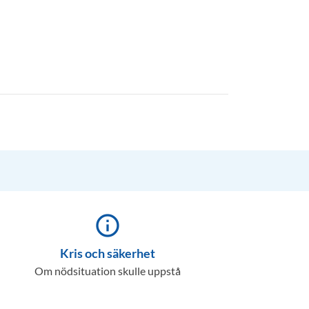
info_outline
Kris och säkerhet
Om nödsituation skulle uppstå