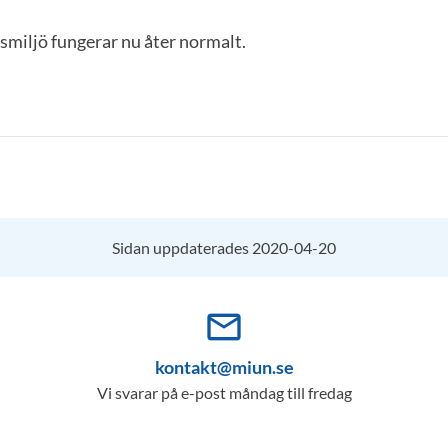
miljö fungerar nu åter normalt.
Sidan uppdaterades 2020-04-20
mail_outline
kontakt@miun.se
Vi svarar på e-post måndag till fredag