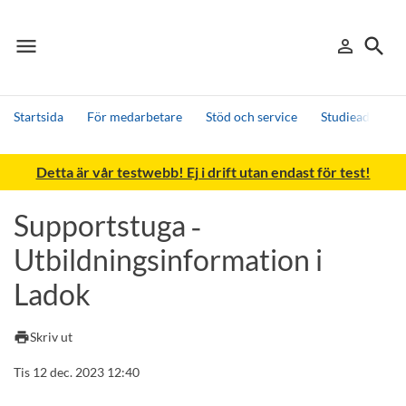
menu
search
person_outline
Meny
Logga in
Sök
Startsida
För medarbetare
Stöd och service
Studieadminist
Sök
Detta är vår testwebb! Ej i drift utan endast för test!
Andra söktjänster
Detta är vår testmiljö - endast testdata
Supportstuga ‑
Utbildningsinformation i
Ladok
print
Skriv ut
Tis 12 dec. 2023 12:40