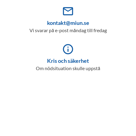
mail_outline
kontakt@miun.se
Vi svarar på e-post måndag till fredag
info_outline
Kris och säkerhet
Om nödsituation skulle uppstå