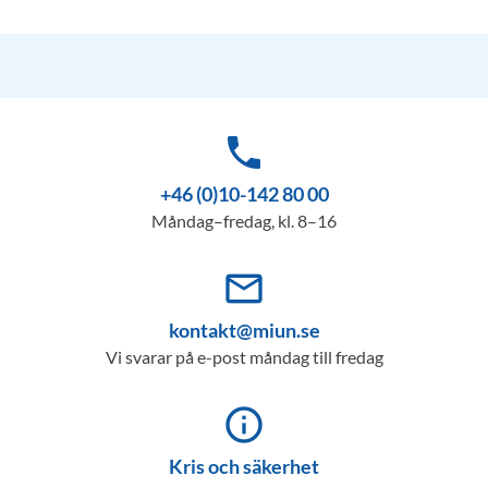
phone
+46 (0)10-142 80 00
Måndag–fredag, kl. 8–16
mail_outline
kontakt@miun.se
Vi svarar på e-post måndag till fredag
info_outline
Kris och säkerhet