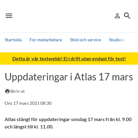
menu
search
person_outline
Meny
Logga in
Sök
Startsida
För medarbetare
Stöd och service
Studieadminist
Sök
Detta är vår testwebb! Ej i drift utan endast för test!
Andra söktjänster
Detta är vår testmiljö - endast testdata
Uppdateringar i Atlas 17 mars
print
Skriv ut
Ons 17 mars 2021 08:30
Atlas stängt för uppdateringar onsdag 17 mars från kl. 9.00
och längst till kl. 11.00.