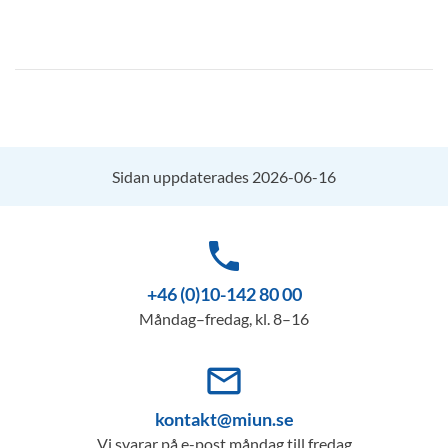
Sidan uppdaterades 2026-06-16
phone
+46 (0)10-142 80 00
Måndag–fredag, kl. 8–16
mail_outline
kontakt@miun.se
Vi svarar på e-post måndag till fredag