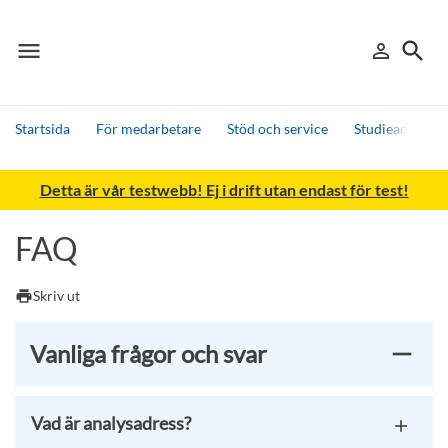
menu
search
person_outline
Meny
Logga in
Sök
Startsida
För medarbetare
Stöd och service
Studieadminist
Sök
Detta är vår testwebb! Ej i drift utan endast för test!
Andra söktjänster
Detta är vår testmiljö - endast testdata
FAQ
print
Skriv ut
Vanliga frågor och svar
Vad är analysadress?