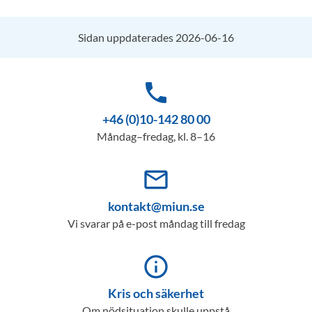
Sidan uppdaterades 2026-06-16
phone
+46 (0)10-142 80 00
Måndag–fredag, kl. 8–16
mail_outline
kontakt@miun.se
Vi svarar på e-post måndag till fredag
info_outline
Kris och säkerhet
Om nödsituation skulle uppstå