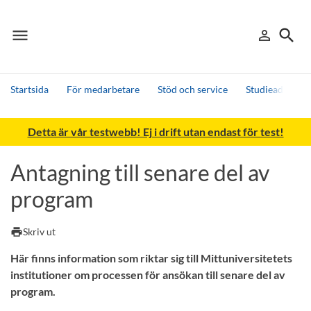
menu
search
person_outline
Meny
Logga in
Sök
Startsida
För medarbetare
Stöd och service
Studieadminist
Sök
Detta är vår testwebb! Ej i drift utan endast för test!
Andra söktjänster
Detta är vår testmiljö - endast testdata
Antagning till senare del av
program
print
Skriv ut
Här finns information som riktar sig till Mittuniversitetets
institutioner om processen för ansökan till senare del av
program.