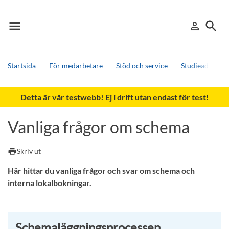
menu
search
person_outline
Meny
Logga in
Sök
Startsida
För medarbetare
Stöd och service
Studieadminist
Sök
Detta är vår testwebb! Ej i drift utan endast för test!
Andra söktjänster
Detta är vår testmiljö - endast testdata
Vanliga frågor om schema
print
Skriv ut
Här hittar du vanliga frågor och svar om schema och
interna lokalbokningar.
Schemaläggningsprocessen,