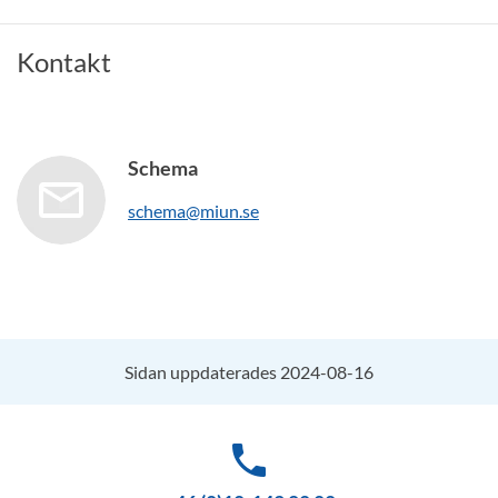
Kontakt
Schema
schema@miun.se
Sidan uppdaterades 2024-08-16
phone