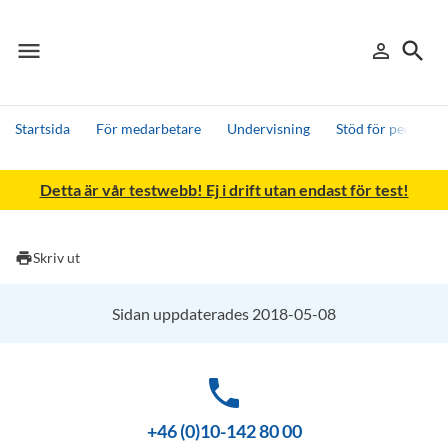
menu
search
person_outline
Meny
Logga in
Sök
Startsida
För medarbetare
Undervisning
Stöd för pedagogi
Sök
Detta är vår testwebb! Ej i drift utan endast för test!
Andra söktjänster
Detta är vår testmiljö - endast testdata
print
Skriv ut
Sidan uppdaterades 2018-05-08
phone
+46 (0)10-142 80 00