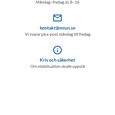
Måndag–fredag, kl. 8–16
mail_outline
kontakt@miun.se
Vi svarar på e-post måndag till fredag
info_outline
Kris och säkerhet
Om nödsituation skulle uppstå