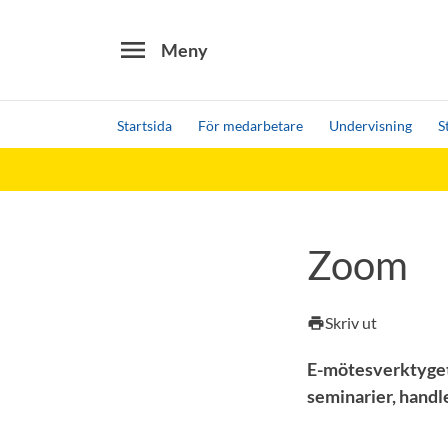
menu
Meny
Startsida
För medarbetare
Undervisning
S
Sök
Andra söktjänster
Detta är vår testmiljö - endast testdata
Zoom
Skriv ut
print
E-mötesverktyget 
seminarier, handl