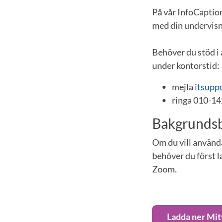
På vår InfoCaption
med din undervisn
Behöver du stöd i 
under kontorstid:
mejla
itsupp
ringa 010-14
Bakgrundsb
Om du vill använd
behöver du först l
Zoom.
Ladda ner Mit