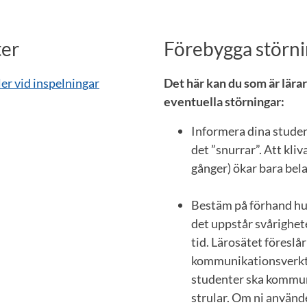
ter
Förebygga störni
r vid inspelningar
Det här kan du som är lära
eventuella störningar:
Informera dina studen
det ”snurrar”. Att kliva
gånger) ökar bara bela
Bestäm på förhand hu
det uppstår svårighet
tid. Lärosätet föreslå
kommunikationsverkty
studenter ska kommun
strular. Om ni använd