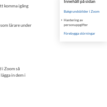
Innehåll på sidan
 att komma igång
Bakgrundsbilder i Zoom
Hantering av
u som lärare under
personuppgifter
Förebygga störningar
d i Zoom så
 lägga in dem i