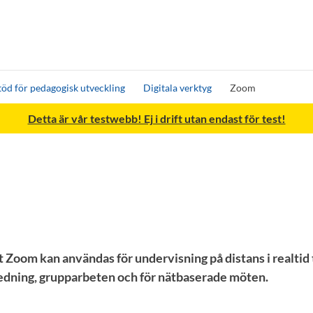
töd för pedagogisk utveckling
Digitala verktyg
Zoom
Detta är vår testwebb! Ej i drift utan endast för test!
Zoom kan användas för undervisning på distans i realtid t
edning, grupparbeten och för nätbaserade möten.