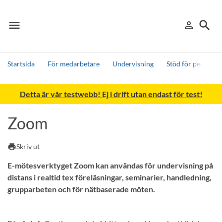
menu
search
person_outline
Meny
Logga in
Sök
Startsida
För medarbetare
Undervisning
Stöd för pedagogi
Sök
Detta är vår testwebb! Ej i drift utan endast för test!
Andra söktjänster
Detta är vår testmiljö - endast testdata
Zoom
print
Skriv ut
E-mötesverktyget Zoom kan användas för undervisning på
distans i realtid tex föreläsningar, seminarier, handledning,
grupparbeten och för nätbaserade möten.