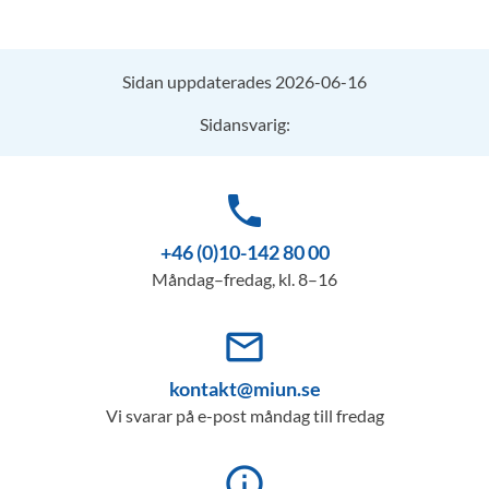
Sidan uppdaterades 2026-06-16
Sidansvarig:
phone
+46 (0)10-142 80 00
Måndag–fredag, kl. 8–16
mail_outline
kontakt@miun.se
Vi svarar på e-post måndag till fredag
info_outline