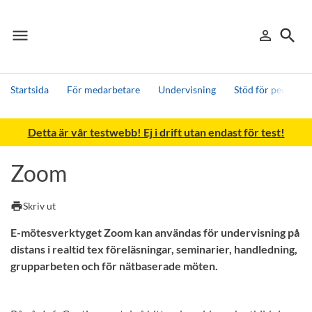
menu
search
person_outline
Meny
Logga in
Sök
Startsida
För medarbetare
Undervisning
Stöd för pedagogi
Sök
Detta är vår testwebb! Ej i drift utan endast för test!
Andra söktjänster
Detta är vår testmiljö - endast testdata
Zoom
print
Skriv ut
E-mötesverktyget Zoom kan användas för undervisning på
distans i realtid tex föreläsningar, seminarier, handledning,
grupparbeten och för nätbaserade möten.