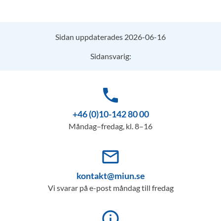
Sidan uppdaterades 2026-06-16
Sidansvarig:
phone
+46 (0)10-142 80 00
Måndag–fredag, kl. 8–16
mail_outline
kontakt@miun.se
Vi svarar på e-post måndag till fredag
info_outline