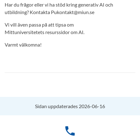
Har du frågor eller vi ha stöd kring generativ AI och
utbildning? Kontakta Pukontakt@miun.se
Vi vill även passa på att tipsa om
Mittuniversitetets resurssidor om AI.
Varmt välkomna!
Sidan uppdaterades 2026-06-16
phone