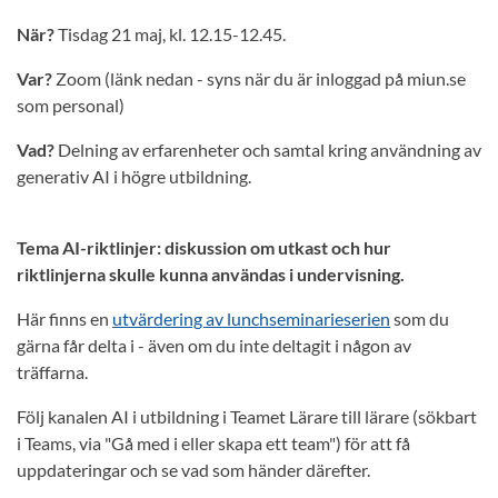
När?
Tisdag 21 maj, kl. 12.15-12.45.
Var?
Zoom (länk nedan - syns när du är inloggad på miun.se
som personal)
Vad?
Delning av erfarenheter och samtal kring användning av
generativ AI i högre utbildning.
Tema AI-riktlinjer: diskussion om utkast och hur
riktlinjerna skulle kunna användas i undervisning.
Här finns en
utvärdering av lunchseminarieserien
som du
gärna får delta i - även om du inte deltagit i någon av
träffarna.
Följ kanalen AI i utbildning i Teamet Lärare till lärare (sökbart
i Teams, via "Gå med i eller skapa ett team") för att få
uppdateringar och se vad som händer därefter.