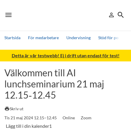
menu
search
person_outline
Meny
Logga in
Sök
Startsida
För medarbetare
Undervisning
Stöd för pedagogi
Sök
Detta är vår testwebb! Ej i drift utan endast för test!
Andra söktjänster
Detta är vår testmiljö - endast testdata
Välkommen till AI
lunchseminarium 21 maj
12.15‑12.45
print
Skriv ut
Tis 21 maj 2024 12.15–12.45
Online
Zoom