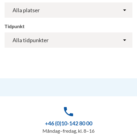
Tidpunkt
phone
+46 (0)10-142 80 00
Måndag–fredag, kl. 8–16