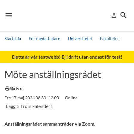
menu
search
person_outline
Meny
Logga in
Sök
Startsida
För medarbetare
Universitetet
Fakulteten för h
Sök
Detta är vår testwebb! Ej i drift utan endast för test!
Andra söktjänster
Detta är vår testmiljö - endast testdata
Möte anställningsrådet
print
Skriv ut
Fre 17 maj 2024 08.30–12.00
Online
Anställningsrådet sammanträder via Zoom.