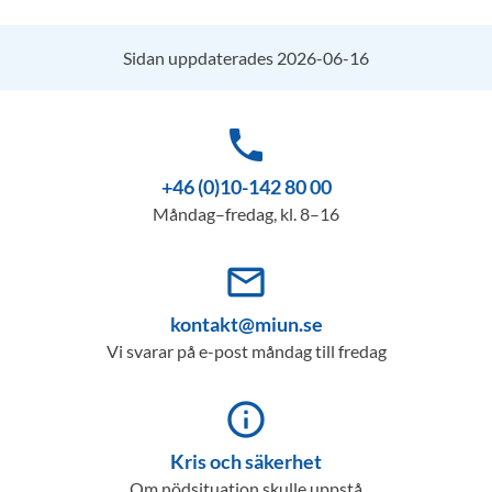
Sidan uppdaterades 2026-06-16
phone
+46 (0)10-142 80 00
Måndag–fredag, kl. 8–16
mail_outline
kontakt@miun.se
Vi svarar på e-post måndag till fredag
info_outline
Kris och säkerhet
Om nödsituation skulle uppstå