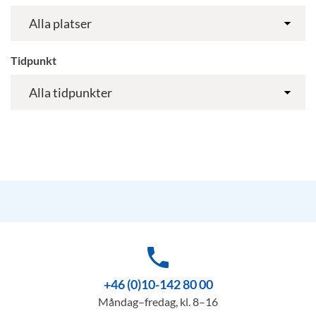
Tidpunkt
phone
+46 (0)10-142 80 00
Måndag–fredag, kl. 8–16