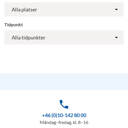
Tidpunkt
phone
+46 (0)10-142 80 00
Måndag–fredag, kl. 8–16