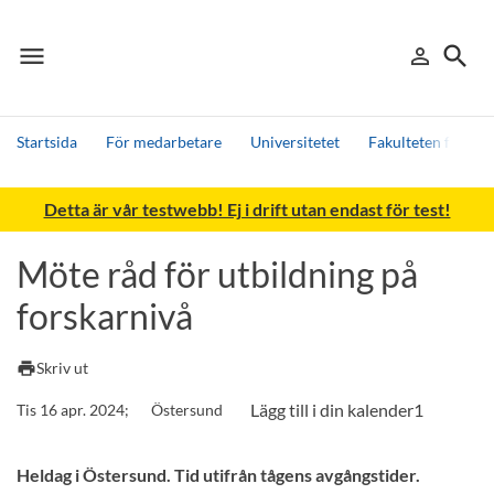
menu
search
person_outline
Meny
Logga in
Sök
Startsida
För medarbetare
Universitetet
Fakulteten för h
Sök
Detta är vår testwebb! Ej i drift utan endast för test!
Andra söktjänster
Detta är vår testmiljö - endast testdata
Möte råd för utbildning på
forskarnivå
print
Skriv ut
Tis 16 apr. 2024;
Östersund
Heldag i Östersund. Tid utifrån tågens avgångstider.