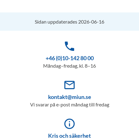
Sidan uppdaterades 2026-06-16
phone
+46 (0)10-142 80 00
Måndag–fredag, kl. 8–16
mail_outline
kontakt@miun.se
Vi svarar på e-post måndag till fredag
info_outline
Kris och säkerhet