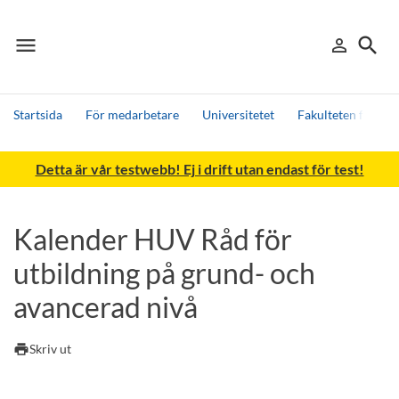
menu
search
person_outline
Meny
Logga in
Sök
Startsida
För medarbetare
Universitetet
Fakulteten för h
Sök
Detta är vår testwebb! Ej i drift utan endast för test!
Andra söktjänster
Detta är vår testmiljö - endast testdata
Kalender HUV Råd för
utbildning på grund- och
avancerad nivå
print
Skriv ut