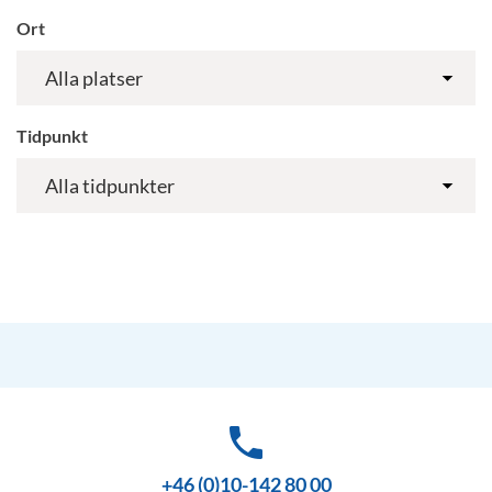
Ort
Tidpunkt
phone
+46 (0)10-142 80 00