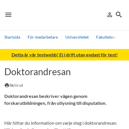
menu
search
person_outline
Meny
Logga in
Sök
Startsida
För medarbetare
Universitetet
Fakulteten för h
Sök
Detta är vår testwebb! Ej i drift utan endast för test!
Andra söktjänster
Detta är vår testmiljö - endast testdata
Doktorandresan
print
Skriv ut
Doktorandresan beskriver vägen genom
forskarutbildningen, från utlysning till disputation.
Här hittar du information om varje steg i doktorandresan.