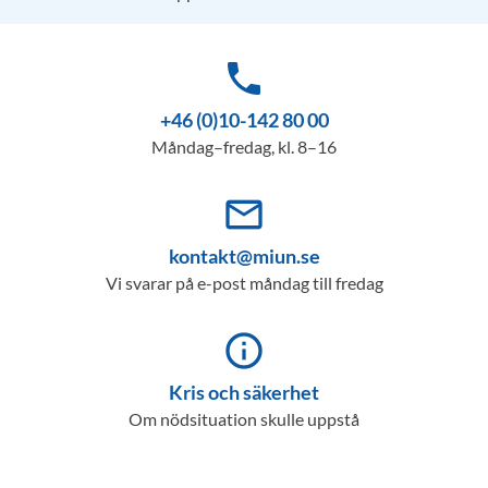
phone
+46 (0)10-142 80 00
Måndag–fredag, kl. 8–16
mail_outline
kontakt@miun.se
Vi svarar på e-post måndag till fredag
info_outline
Kris och säkerhet
Om nödsituation skulle uppstå