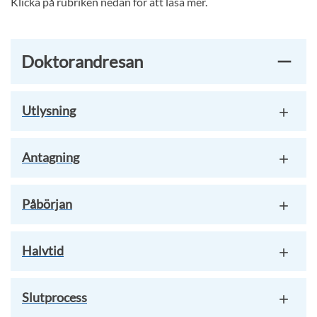
Klicka på rubriken nedan för att läsa mer.
Doktorandresan
Utlysning
Antagning
Påbörjan
Halvtid
Slutprocess