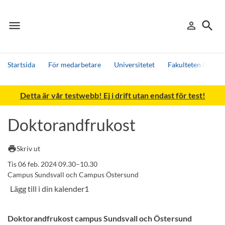
menu
search
person_outline
Meny
Logga in
Sök
Startsida
För medarbetare
Universitetet
Fakulteten för h
Sök
Detta är vår testwebb! Ej i drift utan endast för test!
Andra söktjänster
Detta är vår testmiljö - endast testdata
Doktorandfrukost
print
Skriv ut
Tis 06 feb. 2024 09.30–10.30
Campus Sundsvall och Campus Östersund
Doktorandfrukost campus Sundsvall och Östersund