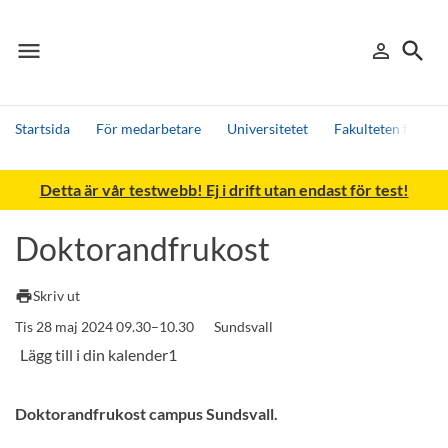
menu
search
person_outline
Meny
Logga in
Sök
Startsida
För medarbetare
Universitetet
Fakulteten för h
Sök
Detta är vår testwebb! Ej i drift utan endast för test!
Andra söktjänster
Detta är vår testmiljö - endast testdata
Doktorandfrukost
print
Skriv ut
Tis 28 maj 2024 09.30–10.30
Sundsvall
Doktorandfrukost campus Sundsvall.