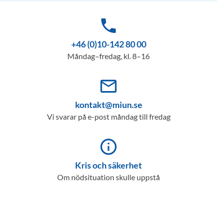
phone
+46 (0)10-142 80 00
Måndag–fredag, kl. 8–16
mail_outline
kontakt@miun.se
Vi svarar på e-post måndag till fredag
info_outline
Kris och säkerhet
Om nödsituation skulle uppstå