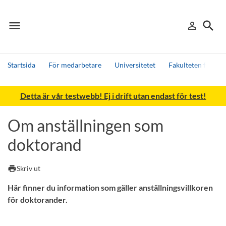
menu
search
person_outline
Meny
Logga in
Sök
Startsida
För medarbetare
Universitetet
Fakulteten för h
Sök
Detta är vår testwebb! Ej i drift utan endast för test!
Andra söktjänster
Detta är vår testmiljö - endast testdata
Om anställningen som
doktorand
print
Skriv ut
Här finner du information som gäller anställningsvillkoren
för doktorander.