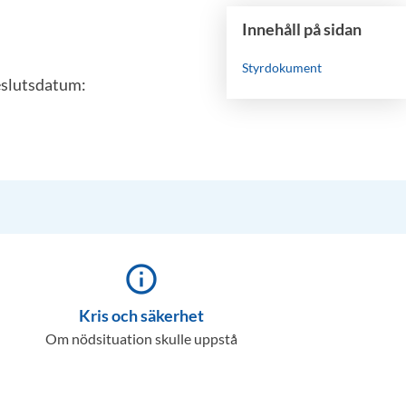
Innehåll på sidan
Styrdokument
eslutsdatum:
info_outline
Kris och säkerhet
Om nödsituation skulle uppstå