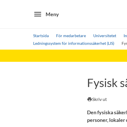
menu
Meny
Startsida
För medarbetare
Universitetet
I
Ledningssystem för informationssäkerhet (LIS)
Fys
Sök
Andra söktjänster
Detta är vår testmiljö - endast testdata
Fysisk 
Skriv ut
print
Den fysiska säker
personer, lokaler 