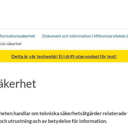
nformationssäkerhet
Dokument och information i Mittuniversitetets 
isk säkerhet
Detta är vår testwebb! Ej i drift utan endast för test!
säkerhet
heten handlar om tekniska säkerhetsåtgärder relaterade t
och utrustning och av betydelse för information.