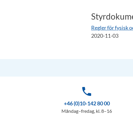
Styrdokum
Regler för fysisk 
2020-11-03
phone
+46 (0)10-142 80 00
Måndag–fredag, kl. 8–16