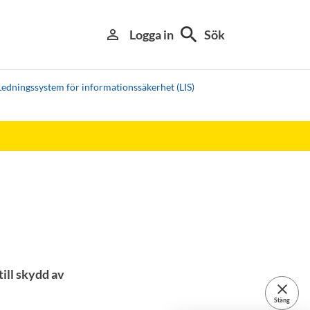
search
person_outline
Logga in
Sök
Ledningssystem för informationssäkerhet (LIS)
ill skydd av
close
Stäng