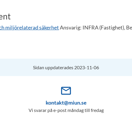
ent
och miljörelaterad säkerhet
Ansvarig: INFRA (Fastighet), B
Sidan uppdaterades 2023-11-06
mail_outline
kontakt@miun.se
Vi svarar på e-post måndag till fredag