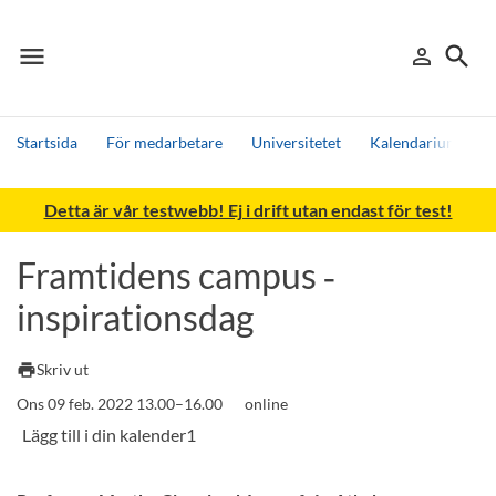
menu
search
person_outline
Meny
Logga in
Sök
Startsida
För medarbetare
Universitetet
Kalendarium
F
Sök
Detta är vår testwebb! Ej i drift utan endast för test!
Andra söktjänster
Detta är vår testmiljö - endast testdata
Framtidens campus ‑
inspirationsdag
print
Skriv ut
Ons 09 feb. 2022 13.00–16.00
online