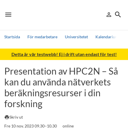
menu
search
person_outline
Meny
Logga in
Sök
Startsida
För medarbetare
Universitetet
Kalendarium
P
Sök
Detta är vår testwebb! Ej i drift utan endast för test!
Andra söktjänster
Detta är vår testmiljö - endast testdata
Presentation av HPC2N – Så
kan du använda nätverkets
beräkningsresurser i din
forskning
print
Skriv ut
Fre 10 nov. 2023 09.30–10.30
online