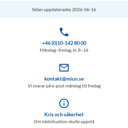
Sidan uppdaterades 2026-06-16
phone
+46 (0)10-142 80 00
Måndag–fredag, kl. 8–16
mail_outline
kontakt@miun.se
Vi svarar på e-post måndag till fredag
info_outline
Kris och säkerhet
Om nödsituation skulle uppstå