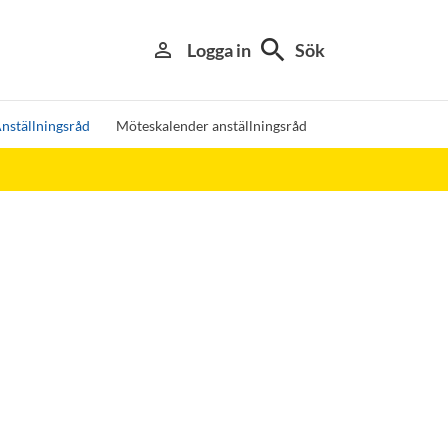
search
person_outline
Logga in
Sök
nställningsråd
Möteskalender anställningsråd