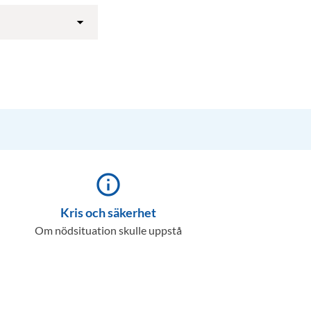
info_outline
Kris och säkerhet
Om nödsituation skulle uppstå