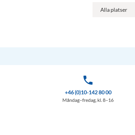
phone
+46 (0)10-142 80 00
Måndag–fredag, kl. 8–16