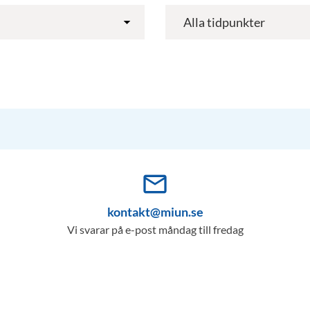
mail_outline
kontakt@miun.se
Vi svarar på e-post måndag till fredag