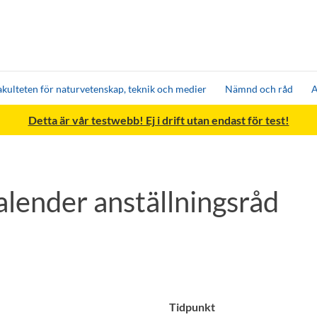
akulteten för naturvetenskap, teknik och medier
Nämnd och råd
A
Detta är vår testwebb! Ej i drift utan endast för test!
lender anställningsråd
Tidpunkt