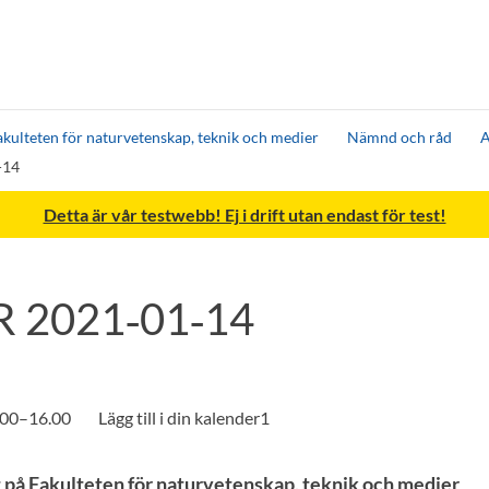
akulteten för naturvetenskap, teknik och medier
Nämnd och råd
A
-14
Detta är vår testwebb! Ej i drift utan endast för test!
R 2021‑01‑14
3.00–16.00
 på Fakulteten för naturvetenskap, teknik och medier