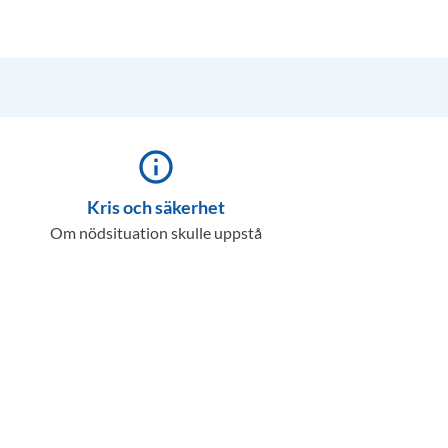
info_outline
Kris och säkerhet
Om nödsituation skulle uppstå