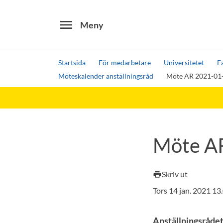
menu
Meny
Startsida
För medarbetare
Universitetet
F
Möteskalender anställningsråd
Möte AR 2021-01
Sök
Andra söktjänster
Detta är vår testmiljö - endast testdata
Möte A
Skriv ut
print
Tors 14 jan. 2021 1
Anställningsrådet