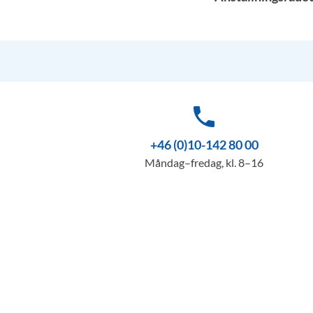
phone
+46 (0)10-142 80 00
Måndag–fredag, kl. 8–16