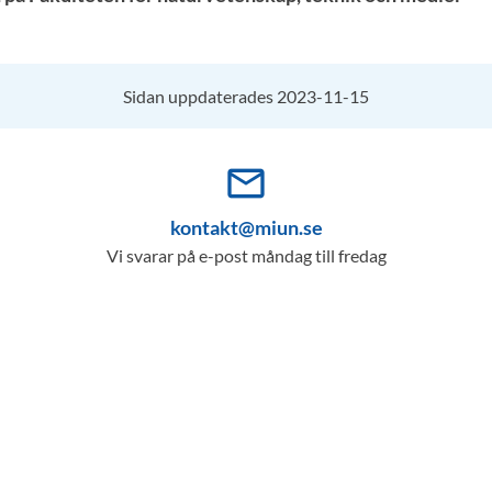
Sidan uppdaterades 2023-11-15
mail_outline
kontakt@miun.se
Vi svarar på e-post måndag till fredag