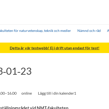
akulteten för naturvetenskap, teknik och medier
Nämnd och råd
A
Detta är vår testwebb! Ej i drift utan endast för test!
3‑01‑23
3.00–16.00
online
ställningsrådet vid NMT-fakulteten