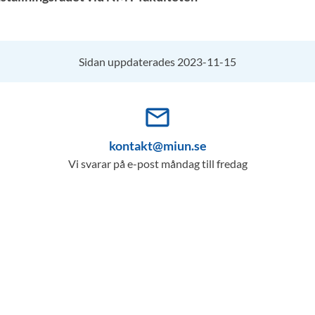
Sidan uppdaterades 2023-11-15
mail_outline
kontakt@miun.se
Vi svarar på e-post måndag till fredag