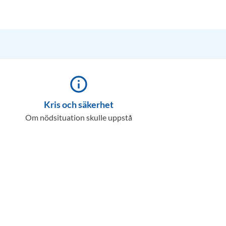
info_outline
Kris och säkerhet
Om nödsituation skulle uppstå