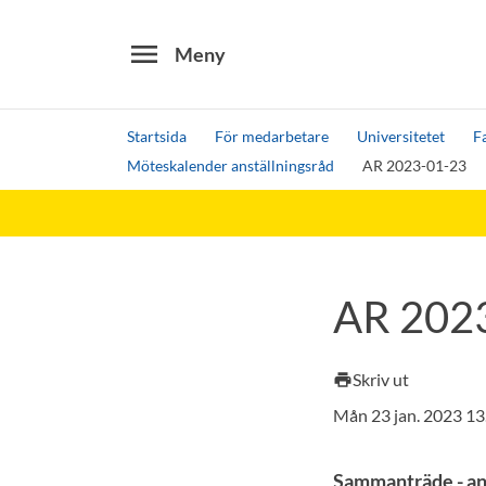
menu
Meny
Startsida
För medarbetare
Universitetet
F
Möteskalender anställningsråd
AR 2023-01-23
Sök
Andra söktjänster
Detta är vår testmiljö - endast testdata
AR 202
Skriv ut
print
Mån 23 jan. 2023 1
Sammanträde - an