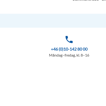
phone
+46 (0)10-142 80 00
Måndag–fredag, kl. 8–16