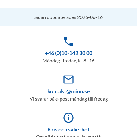
Sidan uppdaterades 2026-06-16
phone
+46 (0)10-142 80 00
Måndag–fredag, kl. 8–16
mail_outline
kontakt@miun.se
Vi svarar på e-post måndag till fredag
info_outline
Kris och säkerhet
Om nödsituation skulle uppstå