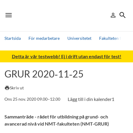
menu
search
person_outline
Meny
Logga in
Sök
Startsida
För medarbetare
Universitetet
Fakulteten för nat
Sök
Detta är vår testwebb! Ej i drift utan endast för test!
Andra söktjänster
Detta är vår testmiljö - endast testdata
GRUR 2020‑11‑25
print
Skriv ut
Ons 25 nov. 2020 09.00–12.00
Sammanträde - rådet för utbildning på grund- och
avancerad nivå vid NMT-fakulteten (NMT-GRUR)