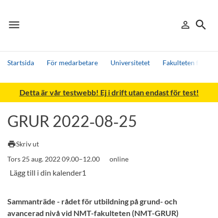
menu
search
person_outline
Meny
Logga in
Sök
Startsida
För medarbetare
Universitetet
Fakulteten för nat
Sök
Detta är vår testwebb! Ej i drift utan endast för test!
Andra söktjänster
Detta är vår testmiljö - endast testdata
GRUR 2022‑08‑25
print
Skriv ut
Tors 25 aug. 2022 09.00–12.00
online
Sammanträde - rådet för utbildning på grund- och
avancerad nivå vid NMT-fakulteten (NMT-GRUR)