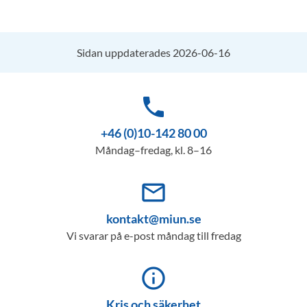
Sidan uppdaterades 2026-06-16
phone
+46 (0)10-142 80 00
Måndag–fredag, kl. 8–16
mail_outline
kontakt@miun.se
Vi svarar på e-post måndag till fredag
info_outline
Kris och säkerhet