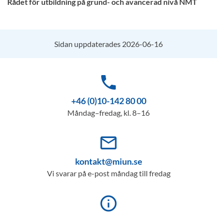
Rådet för utbildning på grund- och avancerad nivå NMT
Sidan uppdaterades 2026-06-16
phone
+46 (0)10-142 80 00
Måndag–fredag, kl. 8–16
mail_outline
kontakt@miun.se
Vi svarar på e-post måndag till fredag
info_outline