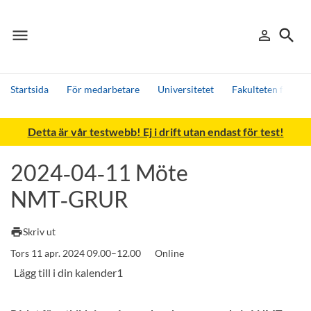
menu
search
person_outline
Meny
Logga in
Sök
Startsida
För medarbetare
Universitetet
Fakulteten för nat
Sök
Detta är vår testwebb! Ej i drift utan endast för test!
Andra söktjänster
Detta är vår testmiljö - endast testdata
2024‑04‑11 Möte
NMT‑GRUR
print
Skriv ut
Tors 11 apr. 2024 09.00–12.00
Online