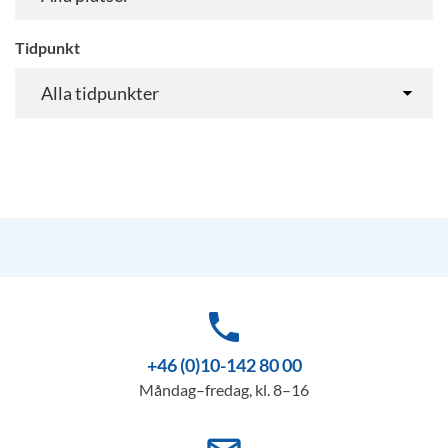
Tidpunkt
phone
+46 (0)10-142 80 00
Måndag–fredag, kl. 8–16