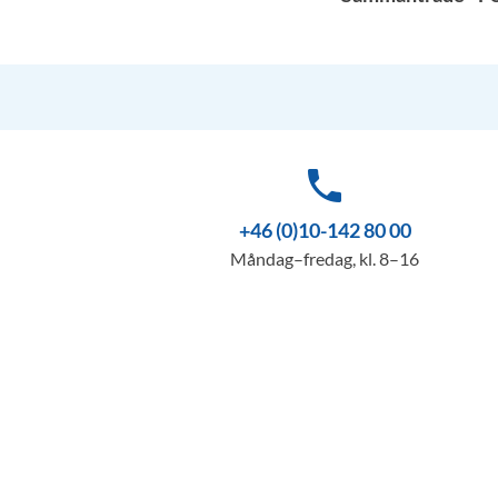
phone
+46 (0)10-142 80 00
Måndag–fredag, kl. 8–16