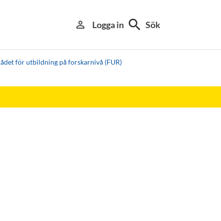
search
person_outline
Logga in
Sök
ådet för utbildning på forskarnivå (FUR)