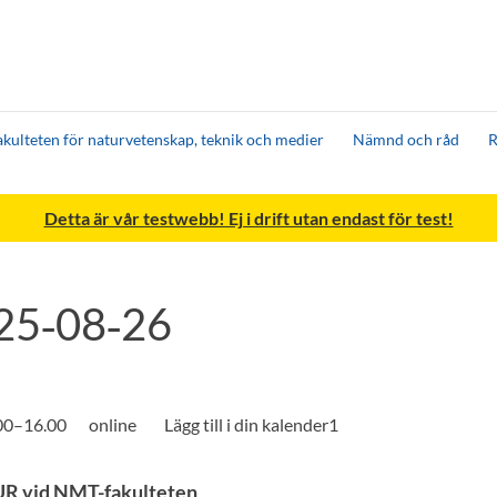
akulteten för naturvetenskap, teknik och medier
Nämnd och råd
R
Detta är vår testwebb! Ej i drift utan endast för test!
25‑08‑26
.00–16.00
online
UR vid NMT-fakulteten