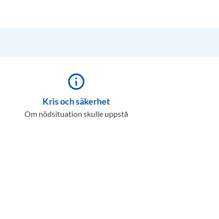
info_outline
Kris och säkerhet
Om nödsituation skulle uppstå