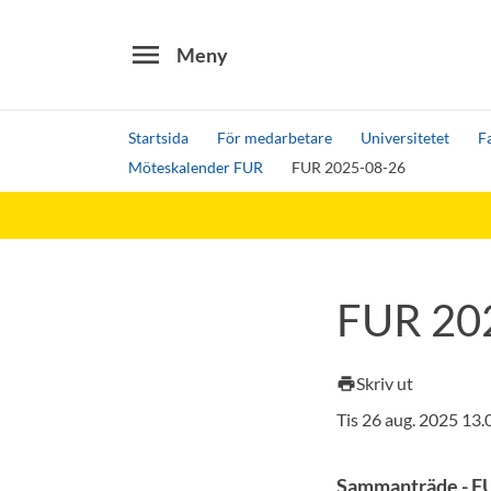
menu
Meny
Startsida
För medarbetare
Universitetet
F
Möteskalender FUR
FUR 2025-08-26
Sök
Andra söktjänster
Detta är vår testmiljö - endast testdata
FUR 20
Skriv ut
print
Tis 26 aug. 2025 13
Sammanträde - F