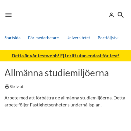
menu
search
person_outline
Meny
Logga in
Sök
Startsida
För medarbetare
Universitetet
Portföljstyrning
Sök
Detta är vår testwebb! Ej i drift utan endast för test!
Andra söktjänster
Detta är vår testmiljö - endast testdata
Allmänna studiemiljöerna
print
Skriv ut
Arbete med att förbättra de allmänna studiemiljöerna. Detta
arbete följer Fastighetsenhetens underhållsplan.