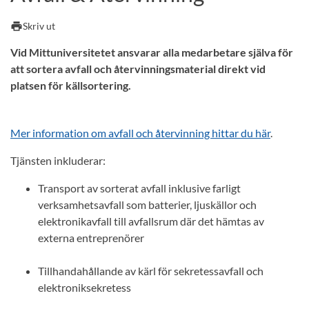
print
Skriv ut
Vid Mittuniversitetet ansvarar alla medarbetare själva för
att sortera avfall och återvinningsmaterial direkt vid
platsen för källsortering.
Mer information om avfall och återvinning hittar du här
.
Tjänsten inkluderar:
Transport av sorterat avfall inklusive farligt
verksamhetsavfall som batterier, ljuskällor och
elektronikavfall till avfallsrum där det hämtas av
externa entreprenörer
Tillhandahållande av kärl för sekretessavfall och
elektroniksekretess