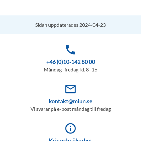
Sidan uppdaterades 2024-04-23
phone
+46 (0)10-142 80 00
Måndag–fredag, kl. 8–16
mail_outline
kontakt@miun.se
Vi svarar på e-post måndag till fredag
info_outline
Kris och säkerhet