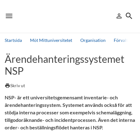
menu
search
person_outline
Meny
Logga in
Sök
Startsida
Möt Mittuniversitetet
Organisation
Förvaltninge
Sök
Ärendehanteringssystemet
Andra söktjänster
NSP
Detta är vår testmiljö - endast testdata
print
Skriv ut
NSP- är ett universitetsgemensamt inventarie- och
ärendehanteringssystem. Systemet används också för att
stödja interna processer som exempelvis schemaläggning,
tillgodoräknande- och incidentprocessen. Även det interna
order- och beställningsflödet hanteras i NSP.