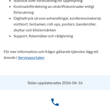
Statistik över förbrukning för uppföljning
Kostnadsfördelning av utskriftskostnader enligt
förbrukning
Digitaltryck så som avhandlingar, konferensmaterial,
visitkort, tentamen, roll-ups, posters, banderoller,
skyltar och klistermärken
Support, felanmälan och rådgivning
För mer information och frågor gällande tjänsten lägg ett
ärende i
Serviceportalen
Sidan uppdaterades 2026-06-16
phone