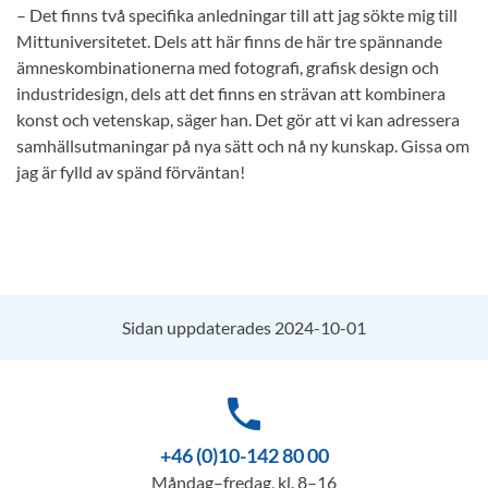
– Det finns två specifika anledningar till att jag sökte mig till
Mittuniversitetet. Dels att här finns de här tre spännande
ämneskombinationerna med fotografi, grafisk design och
industridesign, dels att det finns en strävan att kombinera
konst och vetenskap, säger han. Det gör att vi kan adressera
samhällsutmaningar på nya sätt och nå ny kunskap. Gissa om
jag är fylld av spänd förväntan!
Sidan uppdaterades 2024-10-01
phone
+46 (0)10-142 80 00
Måndag–fredag, kl. 8–16