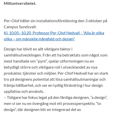
Mittuniversitetet.
Per-Olof håller sin installationsföreläsning den 3 oktober på
Campus Sundsvall:
Kl. 10.05–10.20 Professor Per-Olof Hedvall - "Alla är olika
olika – om mänsklig mångfald och design"
Design har blivit en allt viktigare faktor i
samhällsutvecklingen. Från att ha betraktats som något som
mest handlade om ”pynt”, spelar utformningen nu en
betydligt större och viktigare roll i utvecklandet av nya
produkter, tjänster och miljöer. Per-Olof Hedvall har en stark
tro på designens potential att lösa samhällsutmaningar och
främja hållbarhet, och ser en tydlig förändring i hur design
uppfattas och används.
– Tidigare har fokus legat på den färdiga designen, ”a design”,
men vi ser nu en övergång mot ett processperspektiv, ”to
design”, där designen blir en integrerad del av