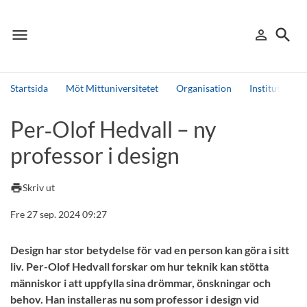
menu
search
person_outline
Meny
Logga in
Sök
Startsida
Möt Mittuniversitetet
Organisation
Institutioner
Sök
Per‑Olof Hedvall – ny
Andra söktjänster
professor i design
Detta är vår testmiljö - endast testdata
print
Skriv ut
Fre 27 sep. 2024 09:27
Design har stor betydelse för vad en person kan göra i sitt
liv. Per-Olof Hedvall forskar om hur teknik kan stötta
människor i att uppfylla sina drömmar, önskningar och
behov. Han installeras nu som professor i design vid