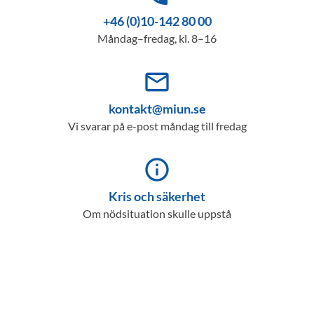
+46 (0)10-142 80 00
Måndag–fredag, kl. 8–16
mail_outline
kontakt@miun.se
Vi svarar på e-post måndag till fredag
info_outline
Kris och säkerhet
Om nödsituation skulle uppstå