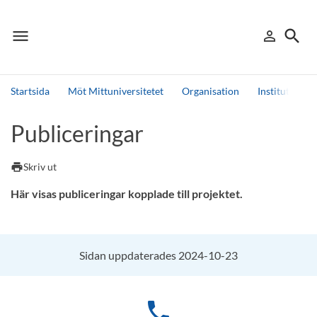
menu
search
person_outline
Meny
Logga in
Sök
Startsida
Möt Mittuniversitetet
Organisation
Institutioner
Sök
Publiceringar
Andra söktjänster
Detta är vår testmiljö - endast testdata
print
Skriv ut
Här visas publiceringar kopplade till projektet.
Sidan uppdaterades 2024-10-23
phone