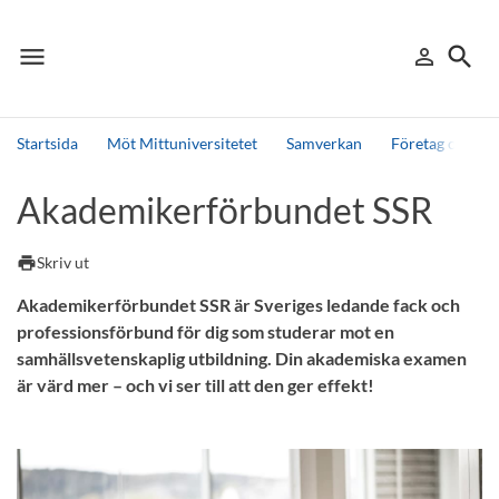
menu
search
person_outline
Meny
Logga in
Sök
Startsida
Möt Mittuniversitetet
Samverkan
Företag och org
Sök
Akademikerförbundet SSR
Andra söktjänster
Detta är vår testmiljö - endast testdata
print
Skriv ut
Akademikerförbundet SSR är Sveriges ledande fack och
professionsförbund för dig som studerar mot en
samhällsvetenskaplig utbildning. Din akademiska examen
är värd mer – och vi ser till att den ger effekt!