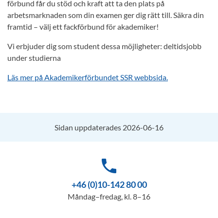
förbund får du stöd och kraft att ta den plats på
arbetsmarknaden som din examen ger dig rätt till. Säkra din
framtid – välj ett fackförbund för akademiker!
Vi erbjuder dig som student dessa möjligheter: deltidsjobb
under studierna
Läs mer på Akademikerförbundet SSR webbsida.
Sidan uppdaterades 2026-06-16
phone
+46 (0)10-142 80 00
Måndag–fredag, kl. 8–16